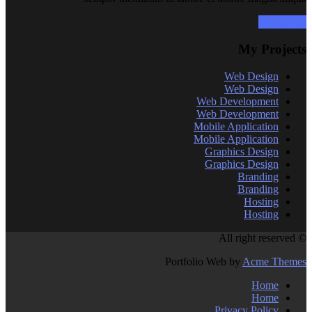
Hire Me !!
My Projects
Web Design
Web Design
Web Development
Web Development
Mobile Application
Mobile Application
Graphics Design
Graphics Design
Branding
Branding
Hosting
Hosting
© All right reserved
Portfolio Web by
Acme Themes
Home
Home
Privacy Policy