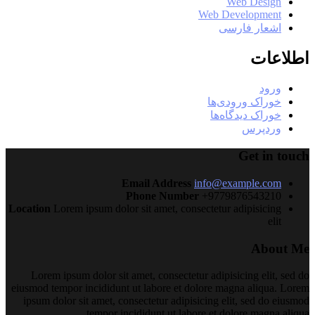
Web Design
Web Development
اشعار فارسی
اطلاعات
ورود
خوراک ورودی‌ها
خوراک دیدگاه‌ها
وردپرس
Get in touch
Email Address
info@example.com
Phone Number
+9779876543210
Location
Lorem ipsum dolor sit amet, consectetur adipisicing
elit
About Me
Lorem ipsum dolor sit amet, consectetur adipisicing elit, sed do
eiusmod tempor incididunt ut labore et dolore magna aliqua. Lorem
ipsum dolor sit amet, consectetur adipisicing elit, sed do eiusmod
tempor incididunt ut labore et dolore magna aliqua.