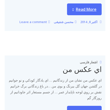
Read More
اکتبر 8, 2014
محسن شفیقی
Leave a comment
اشعار فارسی
اي عكس من
اي عكس من نشان من از زندگانيم … اي يادگار كودكي و نو جوانيم
در گلشن جهان گل بيرنگ و بوي من …در باغ زندگاني برگ خزانيم
نقش بر روي لوحه ناپايدار عمر … از جسم مستعار اثر جاودانيم از
روزگار گم