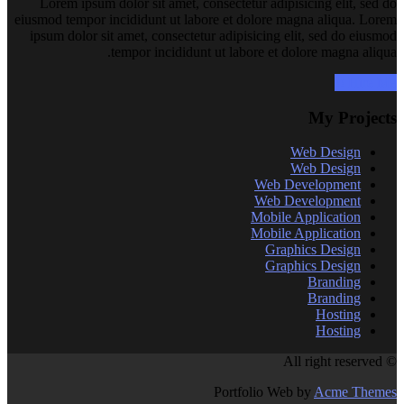
Lorem ipsum dolor sit amet, consectetur adipisicing elit, sed do
eiusmod tempor incididunt ut labore et dolore magna aliqua. Lorem
ipsum dolor sit amet, consectetur adipisicing elit, sed do eiusmod
tempor incididunt ut labore et dolore magna aliqua.
Hire Me !!
My Projects
Web Design
Web Design
Web Development
Web Development
Mobile Application
Mobile Application
Graphics Design
Graphics Design
Branding
Branding
Hosting
Hosting
© All right reserved
Portfolio Web by
Acme Themes