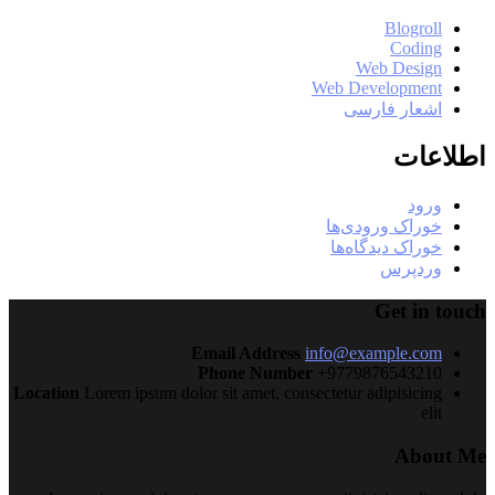
Blogroll
Coding
Web Design
Web Development
اشعار فارسی
اطلاعات
ورود
خوراک ورودی‌ها
خوراک دیدگاه‌ها
وردپرس
Get in touch
Email Address
info@example.com
Phone Number
+9779876543210
Location
Lorem ipsum dolor sit amet, consectetur adipisicing
elit
About Me