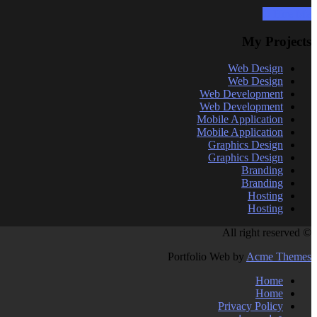
Hire Me !!
My Projects
Web Design
Web Design
Web Development
Web Development
Mobile Application
Mobile Application
Graphics Design
Graphics Design
Branding
Branding
Hosting
Hosting
© All right reserved
Portfolio Web by
Acme Themes
Home
Home
Privacy Policy