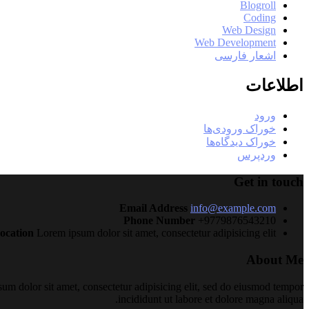
Blogroll
Coding
Web Design
Web Development
اشعار فارسی
اطلاعات
ورود
خوراک ورودی‌ها
خوراک دیدگاه‌ها
وردپرس
Get in touch
Email Address
info@example.com
Phone Number
+9779876543210
ocation
Lorem ipsum dolor sit amet, consectetur adipisicing elit
About Me
um dolor sit amet, consectetur adipisicing elit, sed do eiusmod tempor
incididunt ut labore et dolore magna aliqua.