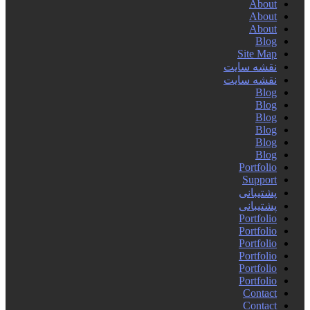
About
About
About
Blog
Site Map
نقشه سایت
نقشه سایت
Blog
Blog
Blog
Blog
Blog
Blog
Portfolio
Support
پشتیبانی
پشتیبانی
Portfolio
Portfolio
Portfolio
Portfolio
Portfolio
Portfolio
Contact
Contact