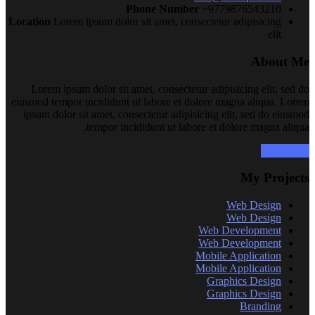
Phone Number
+9779876543210
Location
Lorem ipsum dolor sit amet, consectetur adipisicing
elit
About Me
Lorem ipsum dolor sit amet, consectetur adipisicing elit, sed do
eiusmod tempor incididunt ut labore et dolore magna aliqua. Lorem
ipsum dolor sit amet, consectetur adipisicing elit, sed do eiusmod
tempor incididunt ut labore et dolore magna aliqua.
Hire Me !!
My Projects
Web Design
Web Design
Web Development
Web Development
Mobile Application
Mobile Application
Graphics Design
Graphics Design
Branding