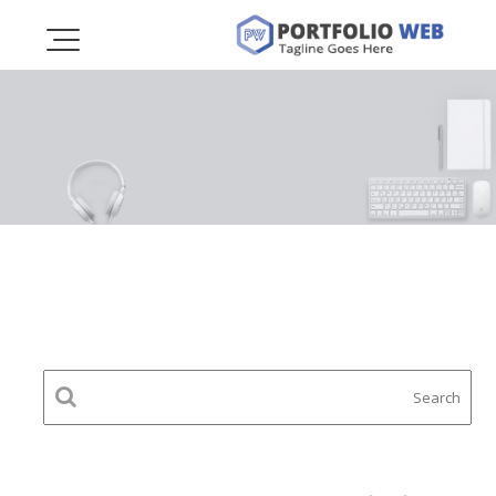
Ski
t
conten